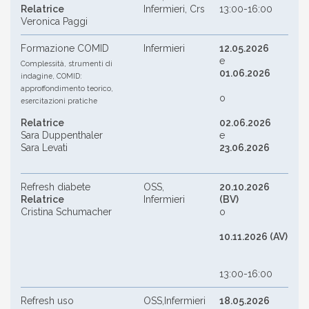
Relatrice
Infermieri, Crs
13:00-16:00
Veronica Paggi
Formazione COMID
Infermieri
12.05.2026
e
Complessità, strumenti di
01.06.2026
indagine, COMID:
approffondimento teorico,
o
esercitazioni pratiche
Relatrice
02.06.2026
Sara Duppenthaler
e
Sara Levati
23.06.2026
Refresh diabete
OSS,
20.10.2026
Relatrice
Infermieri
(BV)
Cristina Schumacher
o
10.11.2026 (AV)
13:00-16:00
Refresh uso
OSS,Infermieri
18.05.2026