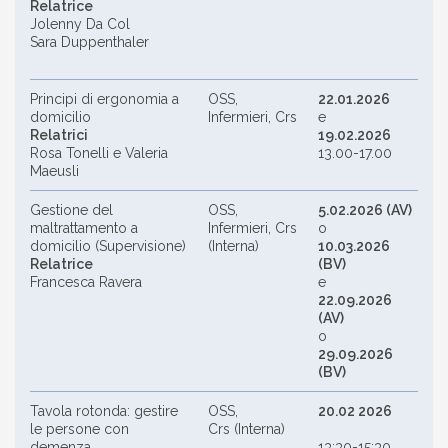
Relatrice
Jolenny Da Col
Sara Duppenthaler
Principi di ergonomia a
OSS,
22.01.2026
domicilio
Infermieri, Crs
e
Relatrici
19.02.2026
Rosa Tonelli e Valeria
13.00-17.00
Maeusli
Gestione del
OSS,
5.02.2026 (AV)
maltrattamento a
Infermieri, Crs
o
domicilio (Supervisione)
(Interna)
10.03.2026
Relatrice
(BV)
Francesca Ravera
e
22.09.2026
(AV)
o
29.09.2026
(BV)
Tavola rotonda: gestire
OSS,
20.02 2026
le persone con
Crs (Interna)
demenza
13:30-15:30