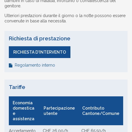
bambini in caso di malattia, infortunio o convalescenza del
genitore.
Ulteriori prestazioni durante il giorno o la notte possono essere
convenute in base alla necessita.
Richiesta di prestazione
RICHIESTA D'INTERVENTO
Regolamento interno
Tariffe
Economia
domestica
Partecipazione
Contributo
e
utente
Cantone/Comune
assistenza
Accertamento
CHF 26.00/h
CHF 65.50/h