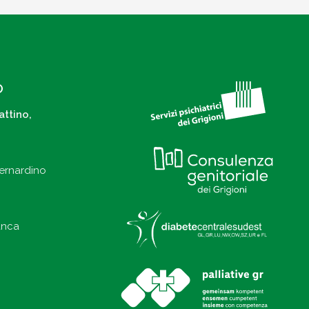
O
attino,
ernardino
anca