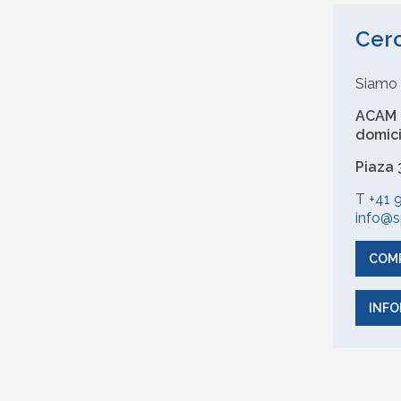
Cerc
Siamo s
ACAM -
domici
Piaza 
T
+41 
info@s
COMP
INFO