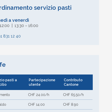
dinamento servizio pasti
nedì a venerdì
12:00 | 13:30 – 16:00
91 831 12 40
ffe
zio pasti a
Partecipazione
Contributo
ilio
utente
Cantone
amento
CHF 24.00/h
CHF 65.50/h
aldo
CHF 14.00
CHF 8.90