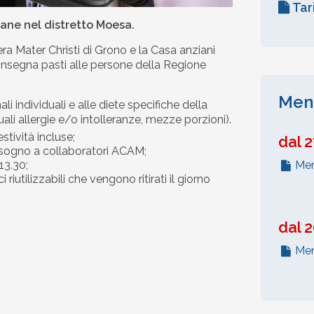
Tar
iane nel distretto Moesa.
ra Mater Christi di Grono e la Casa anziani
consegna pasti alle persone della Regione
Menù
li individuali e alle diete specifiche della
tuali allergie e/o intolleranze, mezze porzioni).
tività incluse;
dal 
bisogno a collaboratori ACAM;
13.30;
Men
riutilizzabili che vengono ritirati il giorno
dal 
Men