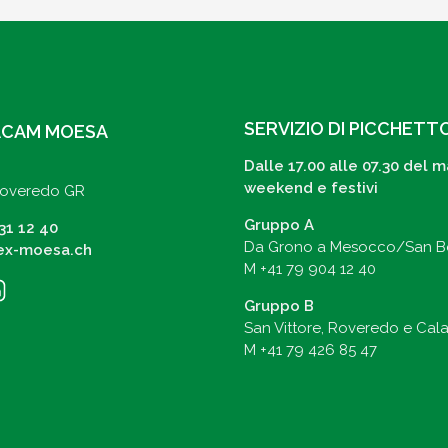
SERVIZIO DI PICCHETT
ACAM MOESA
Dalle 17.00 alle 07.30 del m
weekend e festivi
Roveredo GR
Gruppo A
31 12 40
Da Grono a Mesocco/San B
ex-moesa.ch
M
+41 79 904 12 40
Gruppo B
San Vittore, Roveredo e Cal
M
+41 79 426 85 47