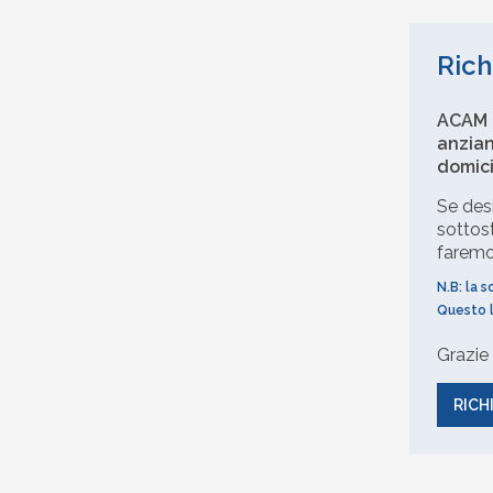
Rich
ACAM o
anzian
domici
Se desi
sottos
faremo 
N.B: la s
Questo l
Grazi
RICH